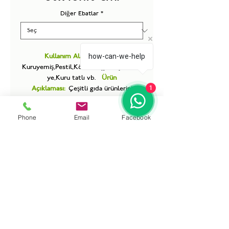
Diğer Ebatlar
*
how-can-we-help
Kullanım Alanları:
Lokum,
Kuruyemiş,Pestil,Köme,Yaşyemiş,Kurabi
ye,Kuru tatlı vb.
Ürün
1
Açıklaması:
Çeşitli gıda ürünlerini
sergilemek için özel ölçülerde
tasarlanan Küvet Kapaklı, işletmelere
Phone
Email
Facebook
hem şık sunum hem de alan tasarrufu
sağlar. Kolay açılır kapağı pratik kullanım
sunarken, çevre dostu pleksi malzemesi
uzun ömürlü ve hijyenik bir çözüm
sunar. Gıda muhafazasında güvenle
kullanılabilir.