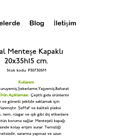
elerde
Blog
İletişim
al Menteşe Kapaklı
20x35h15 cm.
Stok kodu: P30730SM
Kullanım
uruyemiş,Şekerleme,Yaşyemiş,Baharat
Ürün Açıklaması:
Çeşitli gıda ürünlerini
e ve güvenli şekilde saklamak için
rlanmıştır. Şeffaf ve kaliteli pleksi
 nem, rüzgar ve ışık gibi dış etkenlere
üstün koruma sağlar. Menteşeli kapağı
sinde kolay erişim sunar. Temizliği
etsizdir, sararma yapmaz ve uzun