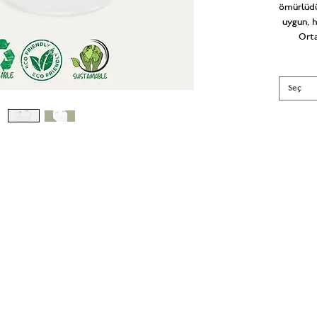
ömürlüdü
uygun, h
Orta
Seç