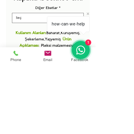
Diğer Ebatlar
*
how-can-we-help
Kullanım Alanları:
Baharat,Kuruyemiş,
Şekerleme,Yaşyemiş
Ürün
1
Açıklaması:
Pleksi malzemesiyle
ürünlerin tazeligini koruyarak estetik
sunumsaglar, kolay temizlenir ve farklı
Phone
Email
Facebook
ebat seçenekleriyle her mekana uyum
saglar.Ortalama ürün
kapasitesi
14 kg.
’dir.